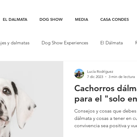
EL DALMATA
DOG SHOW
MEDIA
CASA CONDES
ajes y dalmatas
Dog Show Experiences
El Dálmata
peciales
Lucía Rodríguez
7 dic 2023
3 min de lectura
Cachorros dálm
para el "solo en
Consejos y cosas que debes 
dálmata y cosas a tener en c
convivencia sea positiva y vu