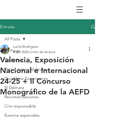
Entrada
All Posts
Lucía Rodríguez
All Posts
8 abr 2025
3 min de lectura
Valencia, Exposición
Cachorros
Nacional e Internacional
Rutas, viajes y dalmatas
Dog Show Experiences
24-25 + II Concurso
El Dálmata
Monográfico de la AEFD
Recomendaciones
Cría responsable
Eventos especiales