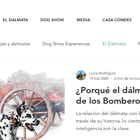
EL DALMATA
DOG SHOW
MEDIA
CASA CONDES
ajes y dalmatas
Dog Show Experiences
El Dálmata
peciales
Lucía Rodríguez
19 mar 2025
2 min de lectur
¿Porqué el dálm
de los Bombero
La relación del dálmata con
través de su historia, lo cier
inteligencia son la clave